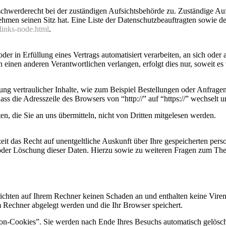
schwerderecht bei der zuständigen Aufsichtsbehörde zu. Zuständige Auf
ehmen seinen Sitz hat. Eine Liste der Datenschutzbeauftragten sowi
links-node.html
.
der in Erfüllung eines Vertrags automatisiert verarbeiten, an sich ode
 einen anderen Verantwortlichen verlangen, erfolgt dies nur, soweit es 
ng vertraulicher Inhalte, wie zum Beispiel Bestellungen oder Anfragen
ass die Adresszeile des Browsers von “http://” auf “https://” wechselt
n, die Sie an uns übermitteln, nicht von Dritten mitgelesen werden.
eit das Recht auf unentgeltliche Auskunft über Ihre gespeicherten p
 oder Löschung dieser Daten. Hierzu sowie zu weiteren Fragen zum The
ichten auf Ihrem Rechner keinen Schaden an und enthalten keine Viren.
m Rechner abgelegt werden und die Ihr Browser speichert.
on-Cookies”. Sie werden nach Ende Ihres Besuchs automatisch gelöscht