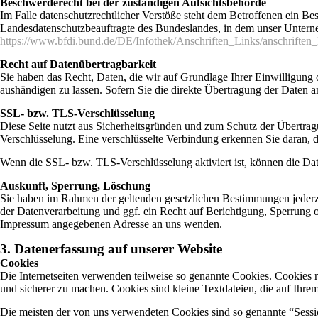
Beschwerderecht bei der zuständigen Aufsichtsbehörde
Im Falle datenschutzrechtlicher Verstöße steht dem Betroffenen ein Be
Landesdatenschutzbeauftragte des Bundeslandes, in dem unser Untern
https://www.bfdi.bund.de/DE/Infothek/Anschriften_Links/anschriften_
Recht auf Datenübertragbarkeit
Sie haben das Recht, Daten, die wir auf Grundlage Ihrer Einwilligung o
aushändigen zu lassen. Sofern Sie die direkte Übertragung der Daten an
SSL- bzw. TLS-Verschlüsselung
Diese Seite nutzt aus Sicherheitsgründen und zum Schutz der Übertragu
Verschlüsselung. Eine verschlüsselte Verbindung erkennen Sie daran, d
Wenn die SSL- bzw. TLS-Verschlüsselung aktiviert ist, können die Date
Auskunft, Sperrung, Löschung
Sie haben im Rahmen der geltenden gesetzlichen Bestimmungen jederz
der Datenverarbeitung und ggf. ein Recht auf Berichtigung, Sperrung
Impressum angegebenen Adresse an uns wenden.
3. Datenerfassung auf unserer Website
Cookies
Die Internetseiten verwenden teilweise so genannte Cookies. Cookies r
und sicherer zu machen. Cookies sind kleine Textdateien, die auf Ihre
Die meisten der von uns verwendeten Cookies sind so genannte “Sessi